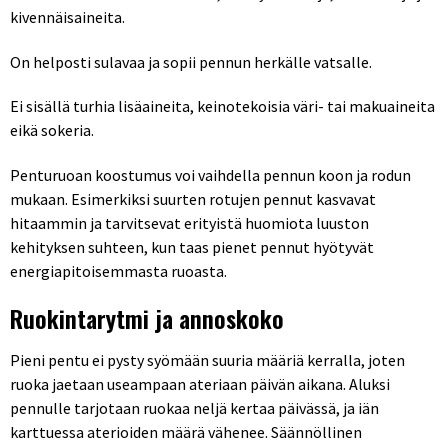
kivennäisaineita.
On helposti sulavaa ja sopii pennun herkälle vatsalle.
Ei sisällä turhia lisäaineita, keinotekoisia väri- tai makuaineita
eikä sokeria.
Penturuoan koostumus voi vaihdella pennun koon ja rodun
mukaan. Esimerkiksi suurten rotujen pennut kasvavat
hitaammin ja tarvitsevat erityistä huomiota luuston
kehityksen suhteen, kun taas pienet pennut hyötyvät
energiapitoisemmasta ruoasta.
Ruokintarytmi ja annoskoko
Pieni pentu ei pysty syömään suuria määriä kerralla, joten
ruoka jaetaan useampaan ateriaan päivän aikana. Aluksi
pennulle tarjotaan ruokaa neljä kertaa päivässä, ja iän
karttuessa aterioiden määrä vähenee. Säännöllinen