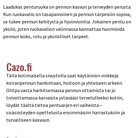
Laadukas penturuoka on pennun kasvun ja terveyden perusta.
Kun ruokavalio on tasapainoinen ja pennun tarpeisiin sopiva,
se tukee pennun kehitystä ja hyvinvointia. Jokainen pentu on
yksilö, joten ruokavalion valinnassa kannattaa huomioida
pennun koko, rotu ja yksilölliset tarpeet.
Cazo.fi
Tällä kotimaisella sivustolla saat käytännön vinkkejä
koiranpennun hankintaan, hoitoon ja yhteiseen arkeen.
Olitpa vasta harkitsemassa pennun ottamista tai jo
toivottamassa karvaista ystävääsi tervetulleeksi kotiin,
löydät täältä tietoa pentuarjen eri vaiheista –
sisäsiisteyden opettelusta ensimmäisiin harrastuksiin ja
turvalliseen kasvuun.