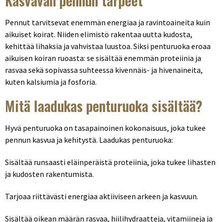
Kasvavan pennun tarpeet
Pennut tarvitsevat enemmän energiaa ja ravintoaineita kuin
aikuiset koirat. Niiden elimistö rakentaa uutta kudosta,
kehittää lihaksia ja vahvistaa luustoa. Siksi penturuoka eroaa
aikuisen koiran ruoasta: se sisältää enemmän proteiinia ja
rasvaa sekä sopivassa suhteessa kivennäis- ja hivenaineita,
kuten kalsiumia ja fosforia.
Mitä laadukas penturuoka sisältää?
Hyvä penturuoka on tasapainoinen kokonaisuus, joka tukee
pennun kasvua ja kehitystä. Laadukas penturuoka:
Sisältää runsaasti eläinperäistä proteiinia, joka tukee lihasten
ja kudosten rakentumista.
Tarjoaa riittävästi energiaa aktiiviseen arkeen ja kasvuun.
Sisältää oikean määrän rasvaa, hiilihydraatteja, vitamiineja ja