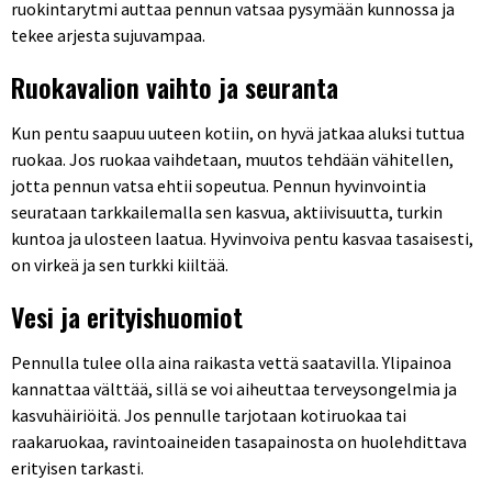
ruokintarytmi auttaa pennun vatsaa pysymään kunnossa ja
tekee arjesta sujuvampaa.
Ruokavalion vaihto ja seuranta
Kun pentu saapuu uuteen kotiin, on hyvä jatkaa aluksi tuttua
ruokaa. Jos ruokaa vaihdetaan, muutos tehdään vähitellen,
jotta pennun vatsa ehtii sopeutua. Pennun hyvinvointia
seurataan tarkkailemalla sen kasvua, aktiivisuutta, turkin
kuntoa ja ulosteen laatua. Hyvinvoiva pentu kasvaa tasaisesti,
on virkeä ja sen turkki kiiltää.
Vesi ja erityishuomiot
Pennulla tulee olla aina raikasta vettä saatavilla. Ylipainoa
kannattaa välttää, sillä se voi aiheuttaa terveysongelmia ja
kasvuhäiriöitä. Jos pennulle tarjotaan kotiruokaa tai
raakaruokaa, ravintoaineiden tasapainosta on huolehdittava
erityisen tarkasti.